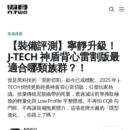
裝備推薦
【裝備評測】寧靜升級！
J-TECH 神盾背心雷割版最
適合哪類族群？！
曾是黑科技的「雷射切割」如今已成標配。2025 年 J-
TECH 悄悄更新經典神盾背心雷切版，引發玩家熱
議。捨棄傳統尼龍織帶的死重，透過減法哲學換取極
致的輕量化與 Low Profile 平整體感。不再怕 CQB 勾
門框、不再讓裝備拖累體力，這場老牌大廠的「隱型
進化」，你跟上了嗎？
AOGU