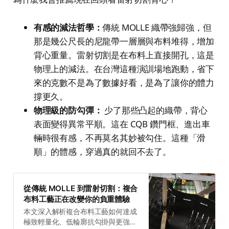
有感的減法哲學：
傳統 MOLLE 織帶強歸強，但
那是幾公尺長的尼龍帶一層層與布料堆得，增加
背心重量。雷射切割是在布料上直接開孔，這是
物理上的減法。在台灣這種演訓場地跑動，省下
來的克數不是為了數據好看，是為了讓你的體力
撐更久。
物理級的防勾彈：
少了那些凸起的織帶，背心
表面變得異常平順。這在 CQB 鑽門框、進出車
輛時很有感，不再莫名其妙被勾住。這種「滑
順」的體感，穿過真的就回不去了。
從傳統 MOLLE 到雷射切割：複合
布料工藝正在改變你的負重體驗
本文深入解析複合布料工藝如何達成
極致輕量化、低輪廓抗勾掛與更強的