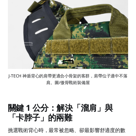
J-TECH 神盾背心的肩帶更適合小骨架的客群，肩帶位子適中不落
肩。圖/傲骨戰術裝備屋
關鍵 1 公分：解決「溜肩」與
「卡脖子」的兩難
挑選戰術背心時，最常被忽略、卻最影響舒適度的數