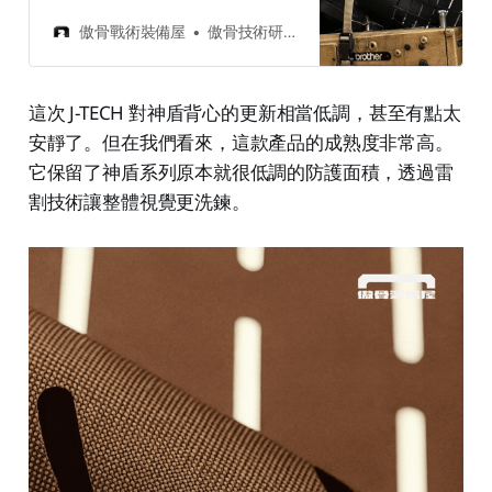
結構耐用性。從工作室的開發視角，
帶你了解這項技術如何徹底改變你的
傲骨戰術裝備屋
傲骨技術研究所
負重體驗。
這次 J-TECH 對神盾背心的更新相當低調，甚至有點太
安靜了。但在我們看來，這款產品的成熟度非常高。
它保留了神盾系列原本就很低調的防護面積，透過雷
割技術讓整體視覺更洗鍊。