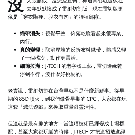
沒
大張旗鼓、沒怎麼宣傳，神盾背心就這樣在
去年默默換成了雷射切割版。現在雷切版更
像是「穿衣顯瘦、脫衣有肉」的特種部隊。
織帶消失：
視覺平整，俐落乾脆看起來很專業、
內行。
真的變輕：
取消厚堆的反折布料織帶，體感又輕
了一個檔次，動作更靈活。
細節拉滿：
J-TECH 的老字號工藝，雷切邊緣乾
淨到不行，沒什麼好挑剔的。
老實說，雷射切割在台灣早就不是什麼新鮮事。從早
期的 85D 噴火，到我們傲骨早期的 CPC，大家都在玩
這套『減法遊戲』來換取重量跟靈活性。
但這就是最有趣的地方：當這項技術已經變成市場標
配，甚至大家都玩膩的時候，J-TECH 才把這招放進經