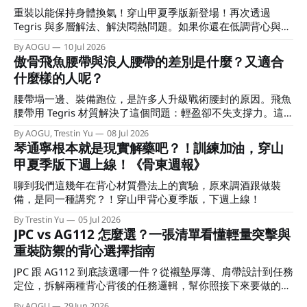
重裝以能保持身體換氣！穿山甲夏季版新登場！再次透過
Tegris 與多層解法、解決悶熱問題。如果你還在低調背心與重
裝背心中觀望，這篇文章會幫助做出選擇！
By AOGU
10 Jul 2026
傲骨飛魚腰帶與浪人腰帶的差別是什麼？又適合
什麼樣的人呢？
腰帶塌一邊、裝備跑位，是許多人升級戰術腰封的原因。飛魚
腰帶用 Tegris 材質解決了這個問題：輕盈卻不失支撐力。這
篇文章告訴你它與浪人腰帶差在哪，以及哪一種扣具適合你。
By AOGU, Trestin Yu
08 Jul 2026
琴通寧根本就是現實解藥吧？！訓練加油，穿山
甲夏季版下週上線！《骨東週報》
聊到我們這幾年在背心材質疊法上的實驗，原來調酒跟做裝
備，是同一種講究？！穿山甲背心夏季版，下週上線！
By Trestin Yu
05 Jul 2026
JPC vs AG112 怎麼選？一張清單看懂輕量突擊與
重裝防禦的背心選擇指南
JPC 跟 AG112 到底該選哪一件？從襯墊厚薄、肩帶設計到任務
定位，拆解兩種背心背後的任務邏輯，幫你照接下來要做的
事，直接做出選擇。
By AOGU
29 Jun 2026