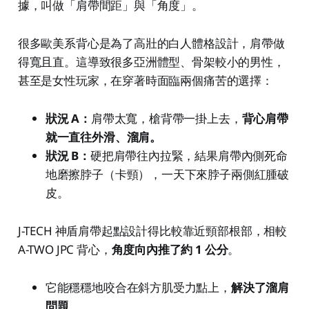
據，叫做「肩帶間距」與「角度」。
很多歐美系背心是為了高壯的白人體格設計，肩帶做
得寬且直。這導致很多亞洲體型、骨架較小的男性，
甚至是女性玩家，在穿著時面臨兩個痛苦的選擇：
狀況 A：
肩帶太寬，槍背帶一掛上去，
背心肩帶
就一直往外滑、溜肩。
狀況 B：
硬把肩帶往內拉緊，結果肩帶內側死命
地磨擦脖子（卡頸），一天下來脖子兩側紅腫破
皮。
J-TECH 神盾肩帶起點設計得比較靠近頸部根部，相較
A-TWO JPC 背心，
角度向內推了約 1 公分
。
它能穩穩地咬合在斜方肌受力點上，
解決了溜肩
問題
。