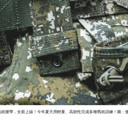
飛魚戰術腰帶，全新上線！今年夏天用輕量、高韌性完成多種戰術訓練！圖：