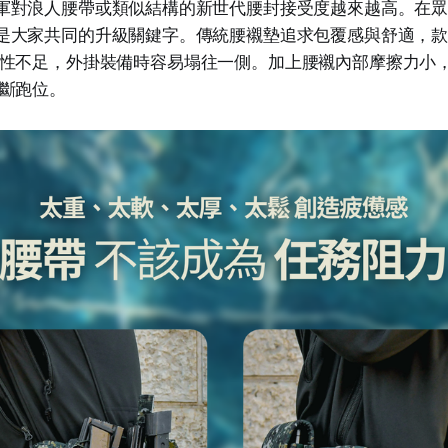
軍對浪人腰帶或類似結構的新世代腰封接受度越來越高。在
是大家共同的升級關鍵字。傳統腰襯墊追求包覆感與舒適，
性不足，外掛裝備時容易塌往一側。加上腰襯內部摩擦力小
斷跑位。