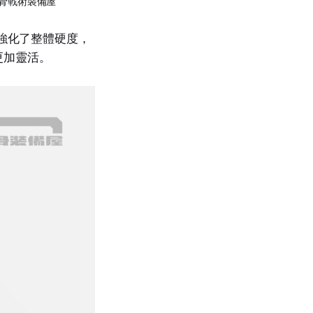
骨戰術裝備屋
帶強化了整體硬度，
更加靈活。