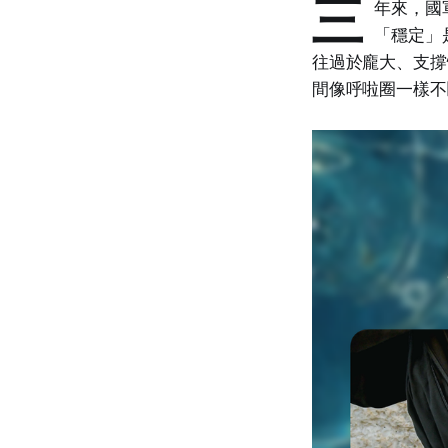
三
年來，國
「穩定」
往過於龐大、支撐
間像呼啦圈一樣不