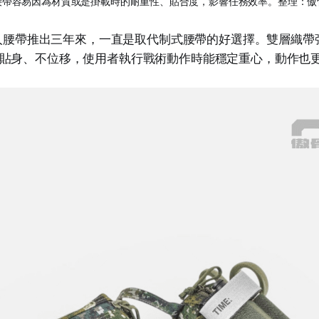
腰帶容易因為材質或是掛載時的耐重性、貼合度，影響任務效率。整理：傲
版浪人腰帶推出三年來，一直是取代制式腰帶的好選擇。雙層織
貼身、不位移，使用者執行戰術動作時能穩定重心，動作也