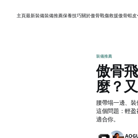
主頁
最新裝備
裝備推薦
保養技巧
關於傲骨
戰傷救援
傲骨蝦皮
裝備推薦
傲骨飛
麼？又
腰帶塌一邊、裝備
這個問題：輕盈
適合你。
AOG