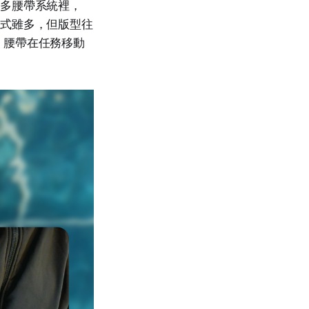
眾多腰帶系統裡，
款式雖多，但版型往
，腰帶在任務移動