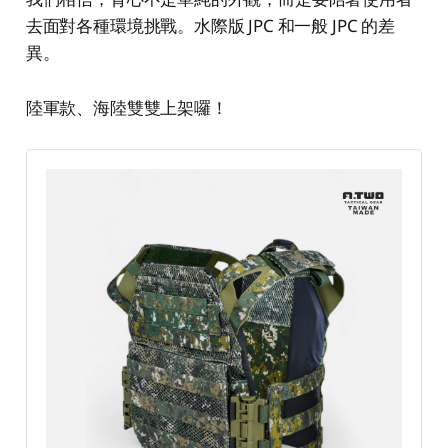
去面對各種環境挑戰。水際版 JPC 和一般 JPC 的差
異。
陸軍款、海陸雙雙上架囉！