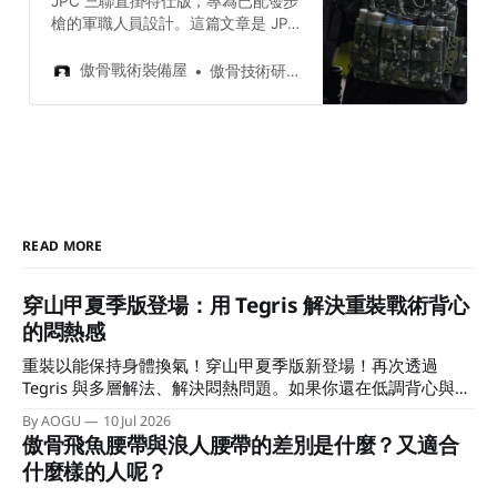
JPC 三聯直掛特仕版，專為已配發步
槍的軍職人員設計。這篇文章是 JPC
系列專題的第一篇文章，告訴你 JPC
如何更輕盈、省力、省荷包！
傲骨戰術裝備屋
傲骨技術研究所
READ MORE
穿山甲夏季版登場：用 Tegris 解決重裝戰術背心
的悶熱感
重裝以能保持身體換氣！穿山甲夏季版新登場！再次透過
Tegris 與多層解法、解決悶熱問題。如果你還在低調背心與重
裝背心中觀望，這篇文章會幫助做出選擇！
By AOGU
10 Jul 2026
傲骨飛魚腰帶與浪人腰帶的差別是什麼？又適合
什麼樣的人呢？