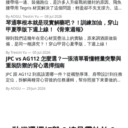
腰帶塌一邊、裝備跑位，是許多人升級戰術腰封的原因。飛魚
腰帶用 Tegris 材質解決了這個問題：輕盈卻不失支撐力。這
篇文章告訴你它與浪人腰帶差在哪，以及哪一種扣具適合你。
By AOGU, Trestin Yu
08 Jul 2026
琴通寧根本就是現實解藥吧？！訓練加油，穿山
甲夏季版下週上線！《骨東週報》
聊到我們這幾年在背心材質疊法上的實驗，原來調酒跟做裝
備，是同一種講究？！穿山甲背心夏季版，下週上線！
By Trestin Yu
05 Jul 2026
JPC vs AG112 怎麼選？一張清單看懂輕量突擊與
重裝防禦的背心選擇指南
JPC 跟 AG112 到底該選哪一件？從襯墊厚薄、肩帶設計到任務
定位，拆解兩種背心背後的任務邏輯，幫你照接下來要做的
事，直接做出選擇。
By AOGU
29 Jun 2026