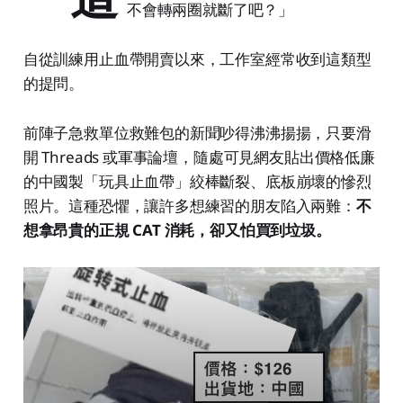
不會轉兩圈就斷了吧？」
自從訓練用止血帶開賣以來，工作室經常收到這類型
的提問。
前陣子急救單位救難包的新聞吵得沸沸揚揚，只要滑
開 Threads 或軍事論壇，隨處可見網友貼出價格低廉
的中國製「玩具止血帶」絞棒斷裂、底板崩壞的慘烈
照片。這種恐懼，讓許多想練習的朋友陷入兩難：
不
想拿昂貴的正規 CAT 消耗，卻又怕買到垃圾。