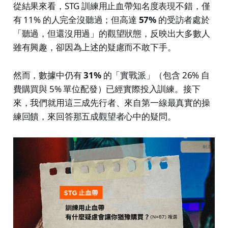
從結果來看，STG 訓練用止血帶知名度表現不錯，僅
有 11% 的人完全沒聽過；但高達
57%
的受訪者處於
「聽過，但還沒用過」的觀望狀態，反映出大多數人
雖有興趣，卻因為上述的疑慮而不敢下手。
然而，數據中仍有
31%
的「實戰派」（包含 26% 自
費購買與 5% 單位配發）已經實際投入訓練。接下
來，我們就用這三成先行者、來自第一線最真實的操
練回饋，來回答那五成觀望者心中的疑問。