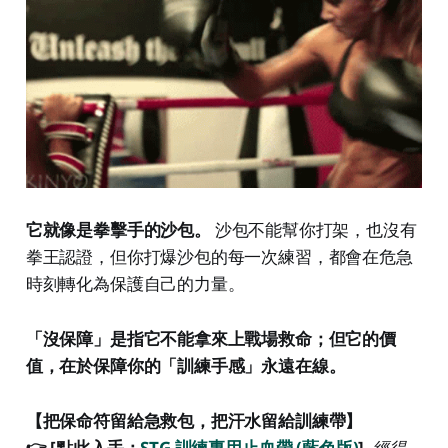
它就像是拳擊手的沙包。
沙包不能幫你打架，也沒有
拳王認證，但你打爆沙包的每一次練習，都會在危急
時刻轉化為保護自己的力量。
「沒保障」是指它不能拿來上戰場救命；但它的價
值，在於保障你的「訓練手感」永遠在線。
【把保命符留給急救包，把汗水留給訓練帶】
👉 [點此入手：
STG 訓練專用止血帶 (藍色版)
]
經得