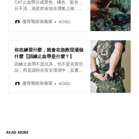
CAT止血帶分成黑色、橘色、藍色，
分不清，就是把命放在運氣上賭。這
篇直接幫你拆開講清楚：哪條留著救
命、哪條拿來訓練、哪條放包裡最好
傲骨戰術裝備屋
AOGU
被找得到。最後還有傲骨止血帶預購
跟限時調查，填問卷送好禮。
你在練習什麼，就會在急救現場做
什麼【訓練止血帶是什麼？】
訓練止血帶不是玩具，也不是劣質仿
品，而是讓你在安全環境中，反覆練
習出正確施力與操作手感的專業工
具。這篇文章告訴你訓練帶與戰術止
傲骨戰術裝備屋
AOGU
血帶的差異，幫你做出適合的選擇。
READ MORE