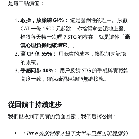
是這三點價值：
敢操，放膽練 64%：
這是壓倒性的理由。原廠
CAT 一條 1600 元起跳，你捨得拿去泥地上磨、
捨得每天轉十次嗎？STG 的存在，就是讓你「
毫
無心理負擔地破壞它
」。
高 CP 值 55%：
用低廉的成本，換取肌肉記憶
的累積。
手感同步 40%：
用戶反饋 STG 的手感與實戰款
高度一致，確保練習經驗能無縫接軌。
從回饋中持續進步
我們也收到了真實的負面回饋，我們選擇公開：
「Time 條的背膠才過了大半年已經出現脫膠的