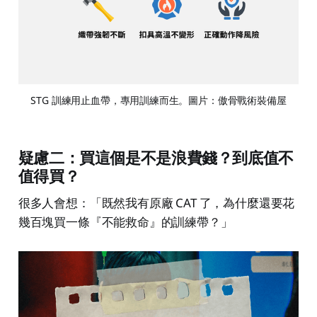
STG 訓練用止血帶，專用訓練而生。圖片：傲骨戰術裝備屋
疑慮二：買這個是不是浪費錢？到底值不
值得買？
很多人會想：「既然我有原廠 CAT 了，為什麼還要花
幾百塊買一條『不能救命』的訓練帶？」