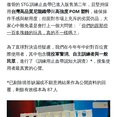
傲骨的 STG 訓練止血帶已進入販售第二年，且堅持採
用
台灣高品質尼龍織帶
與
高強度 POM 塑料
，確保操
作手感與耐用度；但面對市場上充斥的劣質仿品，大
家心中難免還是會打上一個大問號：「
你們的跟那些
一百多塊錢的玩具，真的不一樣嗎？
」
為了直球對決這些疑慮，我們在今年年中針對百位實
際使用者，其中包含
現役軍警消、自主訓練者與一般
民眾
，進行了《訓練用止血帶認知大調查》*，搜集使
用者最真實的心聲。
*已剔除填答缺漏或不願意將結果作為公開資料的回
覆，剩餘有效樣本為 87 人