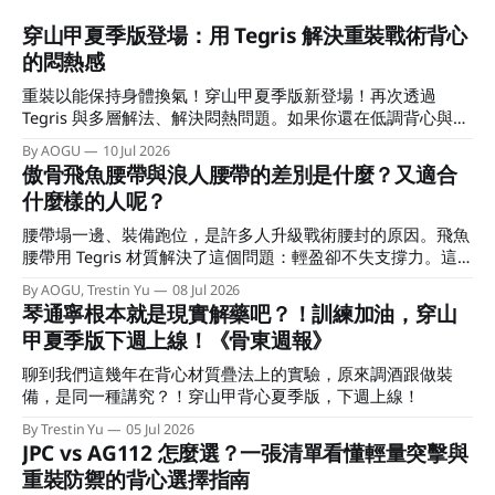
穿山甲夏季版登場：用 Tegris 解決重裝戰術背心
的悶熱感
重裝以能保持身體換氣！穿山甲夏季版新登場！再次透過
Tegris 與多層解法、解決悶熱問題。如果你還在低調背心與重
裝背心中觀望，這篇文章會幫助做出選擇！
By AOGU
10 Jul 2026
傲骨飛魚腰帶與浪人腰帶的差別是什麼？又適合
什麼樣的人呢？
腰帶塌一邊、裝備跑位，是許多人升級戰術腰封的原因。飛魚
腰帶用 Tegris 材質解決了這個問題：輕盈卻不失支撐力。這
篇文章告訴你它與浪人腰帶差在哪，以及哪一種扣具適合你。
By AOGU, Trestin Yu
08 Jul 2026
琴通寧根本就是現實解藥吧？！訓練加油，穿山
甲夏季版下週上線！《骨東週報》
聊到我們這幾年在背心材質疊法上的實驗，原來調酒跟做裝
備，是同一種講究？！穿山甲背心夏季版，下週上線！
By Trestin Yu
05 Jul 2026
JPC vs AG112 怎麼選？一張清單看懂輕量突擊與
重裝防禦的背心選擇指南