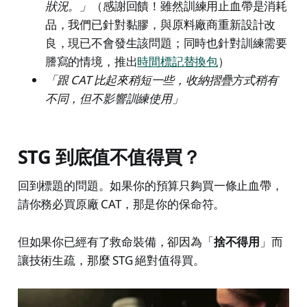
狀況。」
（感謝回饋！雖然訓練用止血帶是消耗
品，我們已針對黏膠，與原料廠商重新設計改
良，現已不會發生該問題；同時也針對訓練需要
謄寫的情境，推出
時間標記替換包
）
「跟 CAT 比起來稍短一些，收納摺疊方式稍有
不同，但不影響訓練使用」
STG 到底值不值得買？
回到標題的問題。如果你的預算只夠買一條止血帶，
請你務必買原廠 CAT，那是你的保命符。
但如果你已經有了救命裝備，卻因為「
捨不得用
」而
讓技術生疏，那麼 STG 絕對值得買。