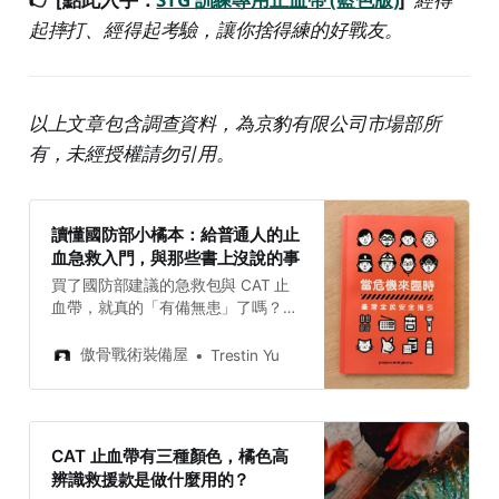
起摔打、經得起考驗，讓你捨得練的好戰友。
以上文章包含調查資料，為京豹有限公司市場部所
有，未經授權請勿引用。
讀懂國防部小橘本：給普通人的止
血急救入門，與那些書上沒說的事
買了國防部建議的急救包與 CAT 止
血帶，就真的「有備無患」了嗎？面
對真實的大出血，大腦會一片空白，
唯有身體的「肌肉記憶」能救命。本
傲骨戰術裝備屋
Trestin Yu
篇解析為何你需要一條專用的「訓練
止血帶」，並為你整理全台專業急救
課程地圖，助你從器材到技術全面到
位。
CAT 止血帶有三種顏色，橘色高
辨識救援款是做什麼用的？