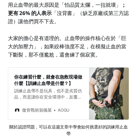
用止血帶的最大原因是「怕品質太爛，一拉就壞」
；
更有 26% 的人表示
「沒背書」（缺乏原廠或第三方認
證）讓他們買不下去。
大家的擔心是有道理的。止血帶的操作核心在於「巨
大的加壓力」，如果絞棒強度不足，在模擬止血的當
下斷裂，那不僅尷尬，還會練了個寂寞。
你在練習什麼，就會在急救現場做
什麼【訓練止血帶是什麼？】
訓練止血帶不是玩具，也不是劣質仿
品，而是讓你在安全環境中，反覆練
習出正確施力與操作手感的專業工
具。這篇文章告訴你訓練帶與戰術止
傲骨戰術裝備屋
AOGU
血帶的差異，幫你做出適合的選擇。
關於認證問題，可以在這篇文章中學會如何挑選好的訓練用止血
帶