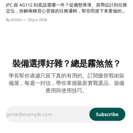
JPC 跟 AG112 到底該選哪一件？從襯墊厚薄、肩帶設計到任務
定位，拆解兩種背心背後的任務邏輯，幫你照接下來要做的
事，直接做出選擇。
By AOGU
29 Jun 2026
裝備選擇好雜？總是霧煞煞？
學長幫你過濾只留下真的有用的。訂閱傲骨戰術裝
備屋，每週一封信，帶你掌握最新實戰選品、裝備
應用與使用技巧。
Subscribe